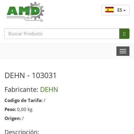
ES
Search
Bar
Togg
Navi
DEHN - 103031
Fabricante:
DEHN
Codigo de Tarifa:
/
Peso:
0,00 kg
Origen:
/
Descripción: