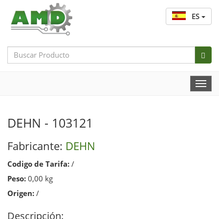
ES
Search
Bar
Togg
Navi
DEHN - 103121
Fabricante:
DEHN
Codigo de Tarifa:
/
Peso:
0,00 kg
Origen:
/
Descripción: