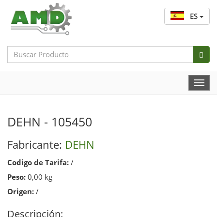
ES
Search
Bar
Togg
Navi
DEHN - 105450
Fabricante:
DEHN
Codigo de Tarifa:
/
Peso:
0,00 kg
Origen:
/
Descripción: