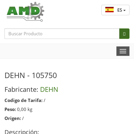
ES
Search
Bar
Togg
Navi
DEHN - 105750
Fabricante:
DEHN
Codigo de Tarifa:
/
Peso:
0,00 kg
Origen:
/
Descripción: