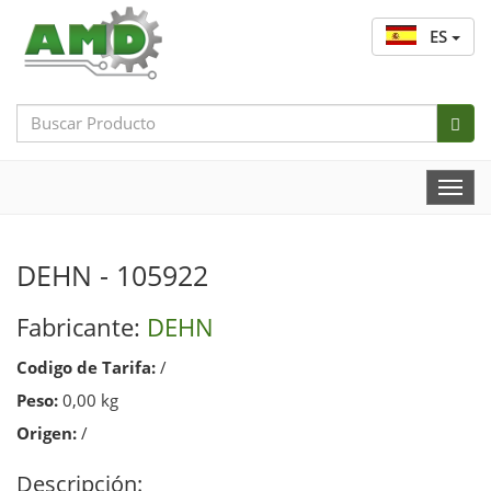
ES
Search
Bar
Togg
Navi
DEHN - 105922
Fabricante:
DEHN
Codigo de Tarifa:
/
Peso:
0,00 kg
Origen:
/
Descripción: