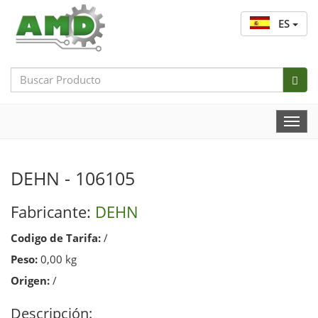
ES
Search
Bar
Togg
Navi
DEHN - 106105
Fabricante:
DEHN
Codigo de Tarifa:
/
Peso:
0,00 kg
Origen:
/
Descripción: