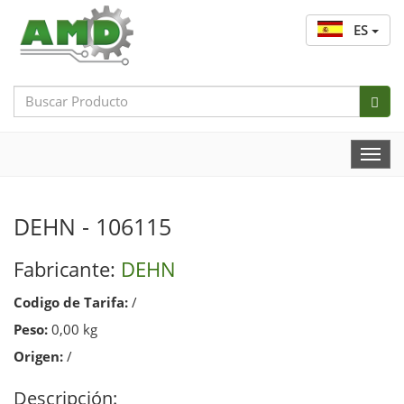
ES
Search
Bar
Togg
Navi
DEHN - 106115
Fabricante:
DEHN
Codigo de Tarifa:
/
Peso:
0,00 kg
Origen:
/
Descripción: