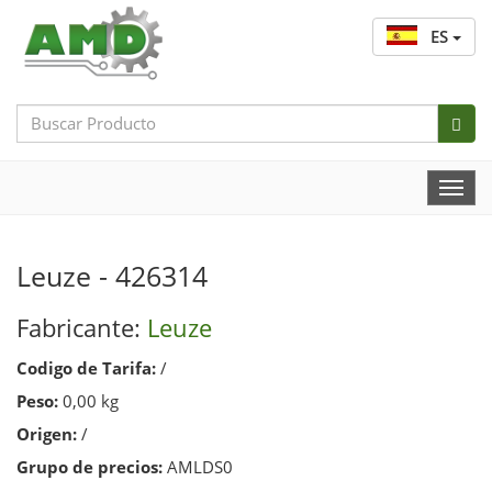
ES
Search
Bar
Togg
Navi
Leuze - 426314
Fabricante:
Leuze
Codigo de Tarifa:
/
Peso:
0,00 kg
Origen:
/
Grupo de precios:
AMLDS0