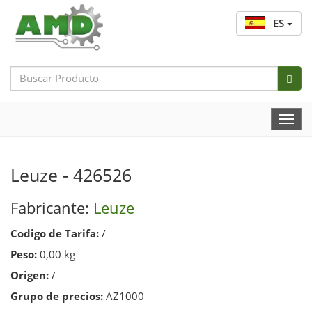
ES
Search
Bar
Togg
Navi
Leuze - 426526
Fabricante:
Leuze
Codigo de Tarifa:
/
Peso:
0,00 kg
Origen:
/
Grupo de precios:
AZ1000