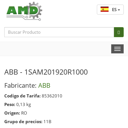
ES
Search
Bar
Togg
Navi
ABB - 1SAM201920R1000
Fabricante:
ABB
Codigo de Tarifa:
85362010
Peso:
0,13 kg
Origen:
RO
Grupo de precios:
11B