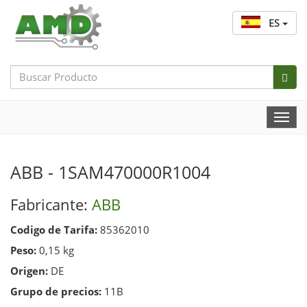
ES
Search
Bar
Togg
Navi
ABB - 1SAM470000R1004
Fabricante:
ABB
Codigo de Tarifa:
85362010
Peso:
0,15 kg
Origen:
DE
Grupo de precios:
11B