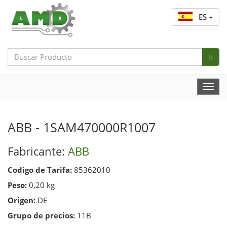
ES
Search
Bar
Togg
Navi
ABB - 1SAM470000R1007
Fabricante:
ABB
Codigo de Tarifa:
85362010
Peso:
0,20 kg
Origen:
DE
Grupo de precios:
11B