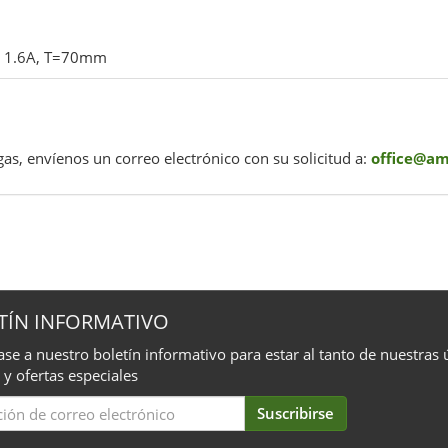
C, 1.6A, T=70mm
as, envíenos un correo electrónico con su solicitud a:
office@a
TÍN INFORMATIVO
ase a nuestro boletín informativo para estar al tanto de nuestras 
 y ofertas especiales
Suscribirse
iption