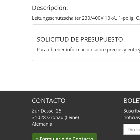
Descripción:
Leitungsschutzschalter 230/400V 10kA, 1-polig, 
SOLICITUD DE PRESUPUESTO
Para obtener información sobre precios y entreg
CONTACTO
BOLE
Zur Dessel 25
Suscríb
31028 Gronau (Leine)
noticias
Alemania
Email
for
» Formulario de Contacto
Subscr