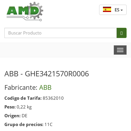
ES
Search
Bar
Togg
Navi
ABB - GHE3421570R0006
Fabricante:
ABB
Codigo de Tarifa:
85362010
Peso:
0,22 kg
Origen:
DE
Grupo de precios:
11C