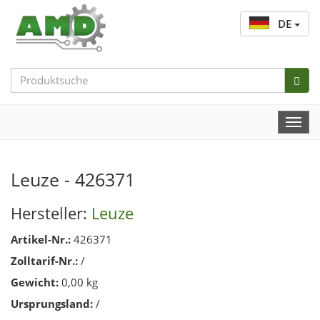
DE
Search
Bar
Togg
Navi
Leuze - 426371
Hersteller:
Leuze
Artikel-Nr.:
426371
Zolltarif-Nr.:
/
Gewicht:
0,00 kg
Ursprungsland:
/