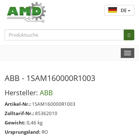
DE
Search
Bar
Togg
Navi
ABB - 1SAM160000R1003
Hersteller:
ABB
Artikel-Nr.:
1SAM160000R1003
Zolltarif-Nr.:
85362010
Gewicht:
0,46 kg
Ursprungsland:
RO