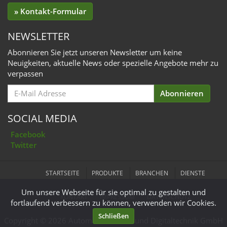
» Kontakt-Formular
NEWSLETTER
Abonnieren Sie jetzt unseren Newsletter um keine
Neuigkeiten, aktuelle News oder spezielle Angebote mehr zu
verpassen
Email
Abonnieren
for
Subscription
SOCIAL MEDIA
Facebook
Twitter
STARTSEITE
PRODUKTE
BRANCHEN
DIENSTE
Um unsere Webseite für sie optimal zu gestalten und
KONTAKT
IMPRESSUM
DATENSCHUTZ
fortlaufend verbessern zu können, verwenden wir Cookies.
Schließen
Copyright © 2026 Automation Mess- und Digitaltechnik GmbH