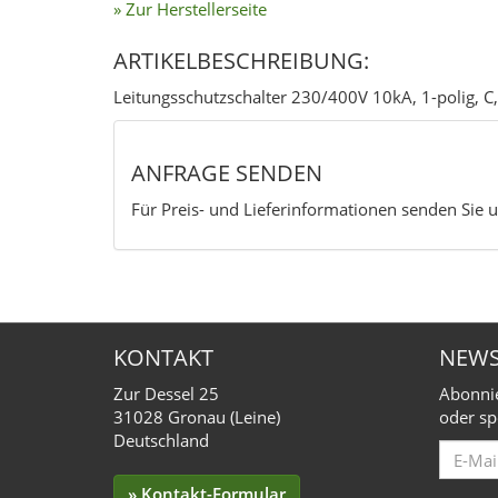
» Zur Herstellerseite
ARTIKELBESCHREIBUNG:
Leitungsschutzschalter 230/400V 10kA, 1-polig,
ANFRAGE SENDEN
Für Preis- und Lieferinformationen senden Sie u
KONTAKT
NEWS
Zur Dessel 25
Abonnie
31028 Gronau (Leine)
oder sp
Deutschland
Email
for
» Kontakt-Formular
Subscr