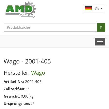
DE
Search
Bar
Togg
Navi
Wago - 2001-405
Hersteller:
Wago
Artikel-Nr.:
2001-405
Zolltarif-Nr.:
/
Gewicht:
0,00 kg
Ursprungsland:
/