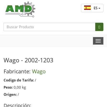
ES
Search
Bar
Togg
Navi
Wago - 2002-1203
Fabricante:
Wago
Codigo de Tarifa:
/
Peso:
0,00 kg
Origen:
/
Descripción: