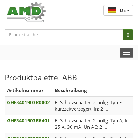
DE
Search
Bar
Togg
Navi
Produktpalette: ABB
Artikelnummer
Beschreibung
GHE3401903R0002
FI-Schutzschalter, 2-polig, Typ F,
kurzzeitverzögert, In: 2 ...
GHE3401903R6401
FI-Schutzschalter, 2-polig, Typ A, In:
25 A, 30 mA, Un AC: 2 ...