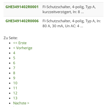
GHE3491402R0001
FI-Schutzschalter, 4-polig, Typ A,
kurzzeitverzögert, In: 8 ...
GHE3491402R0006
FI-Schutzschalter, 4-polig, Typ A, In:
80 A, 30 mA, Un AC: 4 ...
Zu Seite:
<< Erste
< Vorherige
4
5
6
7
8
9
10
11
12
13
Nächste >