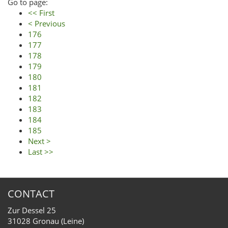
Go to page:
<< First
< Previous
176
177
178
179
180
181
182
183
184
185
Next >
Last >>
CONTACT
Zur Dessel 25
31028 Gronau (Leine)