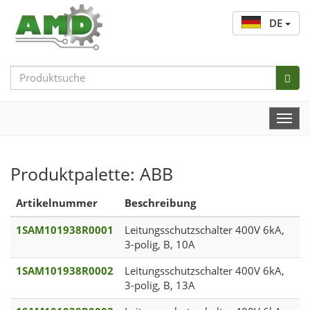
DE
Search
Bar
Togg
Navi
Produktpalette: ABB
Artikelnummer
Beschreibung
1SAM101938R0001
Leitungsschutzschalter 400V 6kA,
3-polig, B, 10A
1SAM101938R0002
Leitungsschutzschalter 400V 6kA,
3-polig, B, 13A