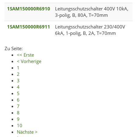
1SAM150000R6910
Leitungsschutzschalter 400V 10kA,
3-polig, B, 80A, T=70mm
1SAM150000R6911
Leitungsschutzschalter 230/400V
6kA, 1-polig, B, 2A, T=70mm
Zu Seite:
<< Erste
< Vorherige
1
2
3
4
5
6
7
8
9
10
Nächste >