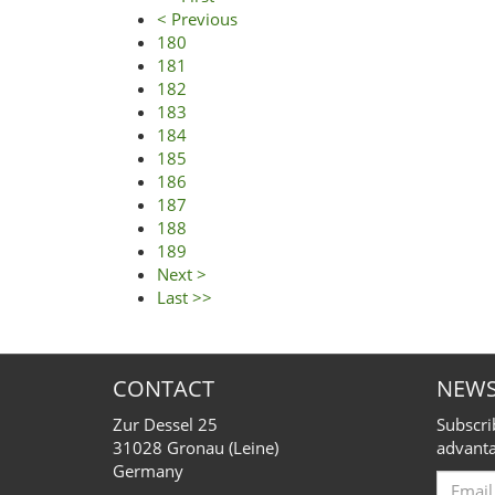
< Previous
180
181
182
183
184
185
186
187
188
189
Next >
Last >>
CONTACT
NEWS
Zur Dessel 25
Subscri
31028 Gronau (Leine)
advanta
Germany
Email