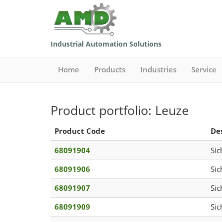
Industrial Automation Solutions
Home
Products
Industries
Service
Product portfolio: Leuze
Product Code
De
68091904
Sic
68091906
Sic
68091907
Sic
68091909
Sic