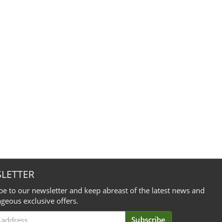
LETTER
be to our newsletter and keep abreast of the latest news and
geous exclusive offers.
Subscribe