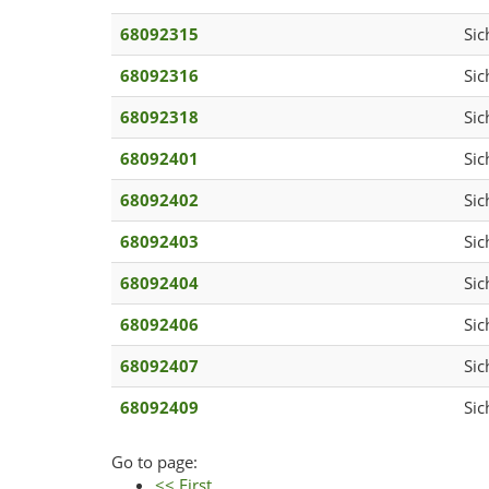
68092315
Sic
68092316
Sic
68092318
Sic
68092401
Sic
68092402
Sic
68092403
Sic
68092404
Sic
68092406
Sic
68092407
Sic
68092409
Sic
Go to page:
<< First